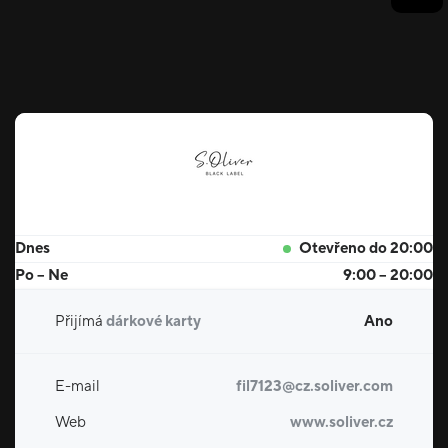
Dnes
Otevřeno do 20:00
Po – Ne
9:00 – 20:00
Přijímá
dárkové karty
Ano
E-mail
fil7123@cz.soliver.com
Web
www.soliver.cz