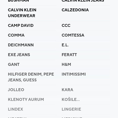
BUSHMAN
CALVIN KLEIN JEANS
CALVIN KLEIN
CALZEDONIA
UNDERWEAR
CAMP DAVID
CCC
COMMA
COMTESSA
DEICHMANN
E.L.
EXE JEANS
FERATT
GANT
H&M
HILFIGER DENIM, PEPE
INTIMISSIMI
JEANS, GUESS
JOLLEO
KARA
KLENOTY AURUM
KOŠILE...
LINDEX
LINGERIE