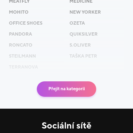
MEATFLY
MEDICINE
MOHITO
NEW YORKER
OFFICE SHOES
OZETA
PANDORA
QUIKSILVER
RONCATO
S.OLIVER
STEILMANN
TAŠKA PETR
TERRANOVA
Přejít na kategorii
Sociální sítě