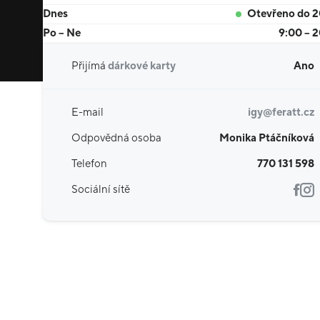
Dnes
Otevřeno do 
Po – Ne
9:00 – 
Přijímá
dárkové karty
Ano
E-mail
igy@feratt.cz
Odpovědná osoba
Monika Ptáčníková
Telefon
770 131 598
Sociální sítě