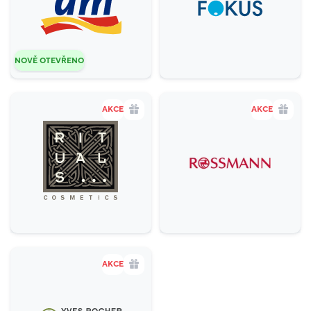
Gastronomie a delikatesy
18
Zábava a relax
5
NOVĚ OTEVŘENO
Sport
4
Služby
20
AKCE
AKCE
Potraviny
1
Móda
38
Krása a zdraví
16
AKCE