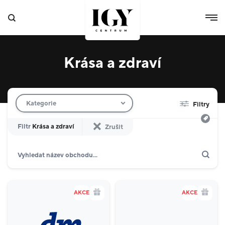
Krása a zdraví
Filtr obchodů
Kategorie
Filtry
Filtr
Krása a zdraví
Zrušit
Hledat
Zobrazit jen akce
Dárkové karty
Domácnost
10
AKCE
AKCE
Výdejní boxy
4
Specializované prodejny
8