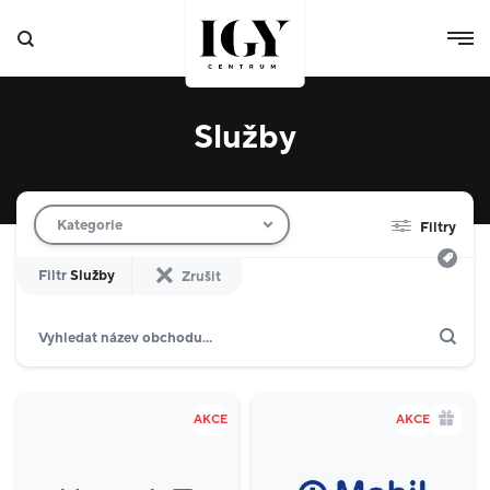
Služby
Filtr obchodů
Kategorie
Filtry
Filtr
Služby
Zrušit
Hledat
Zobrazit jen akce
Dárkové karty
Domácnost
10
AKCE
AKCE
Výdejní boxy
4
Specializované prodejny
8