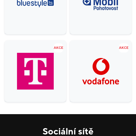
Gastronomie a delikatesy
18
Zábava a relax
5
Sport
4
Služby
20
AKCE
AKCE
Potraviny
1
Móda
38
Krása a zdraví
16
Sociální sítě