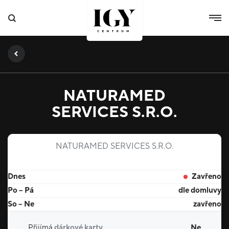
NATURAMED
SERVICES S.R.O.
NATURAMED SERVICES S.R.O.
Dnes
Zavřeno
Po – Pá
dle domluvy
So – Ne
zavřeno
Přijímá
dárkové karty
Ne