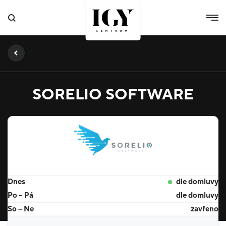
SORELIO SOFTWARE
Dnes
dle domluvy
Po – Pá
dle domluvy
So – Ne
zavřeno