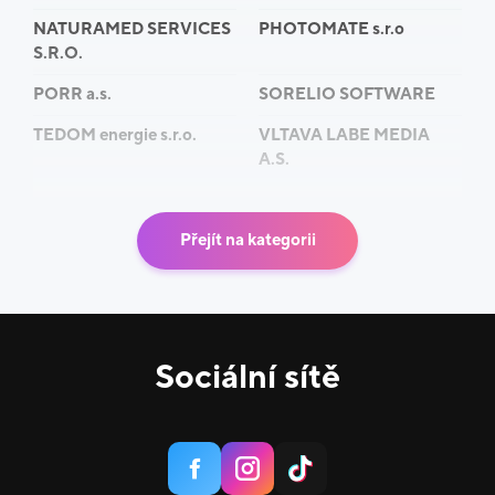
NATURAMED SERVICES
PHOTOMATE s.r.o
S.R.O.
PORR a.s.
SORELIO SOFTWARE
TEDOM energie s.r.o.
VLTAVA LABE MEDIA
A.S.
Přejít na kategorii
Sociální sítě