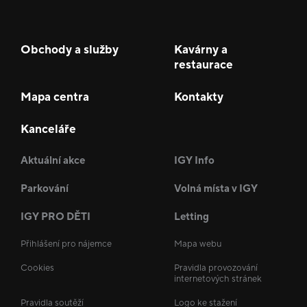
Obchody a služby
Kavárny a
restaurace
Mapa centra
Kontakty
Kanceláře
Aktuální akce
IGY Info
Parkování
Volná místa v IGY
IGY PRO DĚTI
Letting
Přihlášení pro nájemce
Mapa webu
Cookies
Pravidla provozování
internetových stránek
Pravidla soutěží
Logo ke stažení