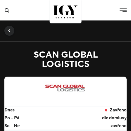
SCAN GLOBAL
LOGISTICS
Dnes
Zavřeno
Po – Pá
dle domluvy
So – Ne
zavřeno