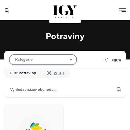
Potraviny
Filtr obchodů
Kategorie
Filtry
Filtr
Potraviny
Zrušit
Hledat
Zobrazit jen akce
Dárkové karty
Domácnost
10
Výdejní boxy
4
Specializované prodejny
8