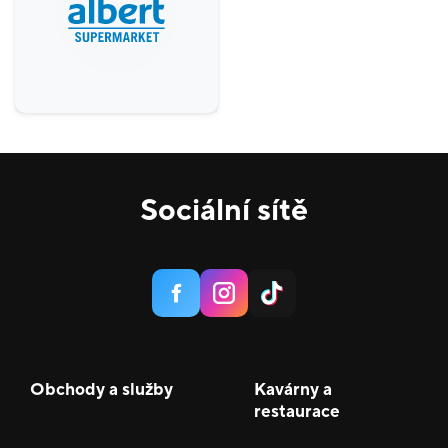
Gastronomie a delikatesy
18
Zábava a relax
5
Sport
4
Služby
20
Potraviny
1
Sociální sítě
Móda
38
Krása a zdraví
16
Obchody a služby
Kavárny a
restaurace