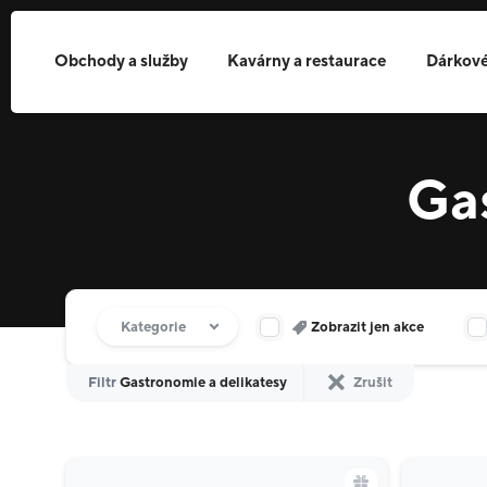
Obchody a služby
Kavárny a restaurace
Dárkové
Ga
Filtr obchodů
Kategorie
Zobrazit jen akce
Filtr
Gastronomie a delikatesy
Zrušit