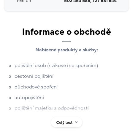
Telefon
602 463 688, 727 881 644
Informace o obchodě
Nabízené produkty a služby:
pojištění osob (rizikové i se spořením)
cestovní pojištění
důchodové spoření
autopojištění
pojištění majetku a odpovědnosti
stavební spoření
Celý text
investice s pravidelným i jednorázovým vkladem