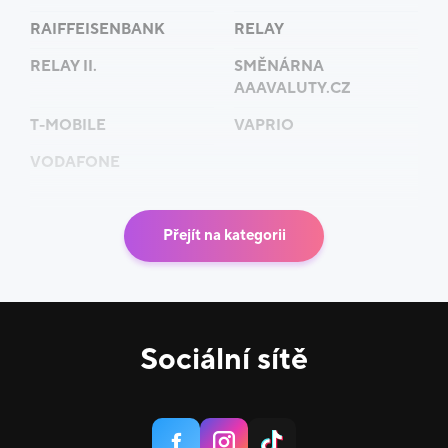
RAIFFEISENBANK
RELAY
RELAY II.
SMĚNÁRNA
AAAVALUTY.CZ
T-MOBILE
VAPRIO
VODAFONE
Přejít na kategorii
Sociální sítě