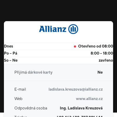
Dnes
Otevřeno od 08:00
Po – Pá
8:00 – 18:00
So – Ne
zavřeno
Přijímá
dárkové karty
Ne
E-mail
ladislava.kreuzova@iallianz.cz
Web
www.allianz.cz
Odpovědná osoba
Ing. Ladislava Kreuzová