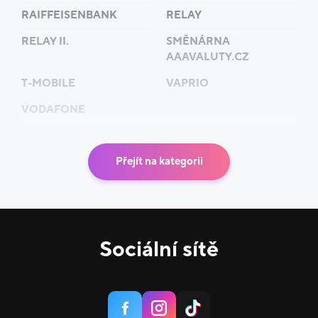
RAIFFEISENBANK
RELAY
RELAY II.
SMĚNÁRNA
AAAVALUTY.CZ
T-MOBILE
VAPRIO
VODAFONE
Přejít na kategorii
Sociální sítě