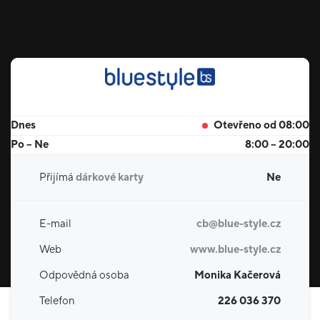
Dnes
Otevřeno od 08:00
Po – Ne
8:00 – 20:00
Přijímá
dárkové karty
Ne
E-mail
cb@blue-style.cz
Web
www.blue-style.cz
Odpovědná osoba
Monika Kačerová
Telefon
226 036 370