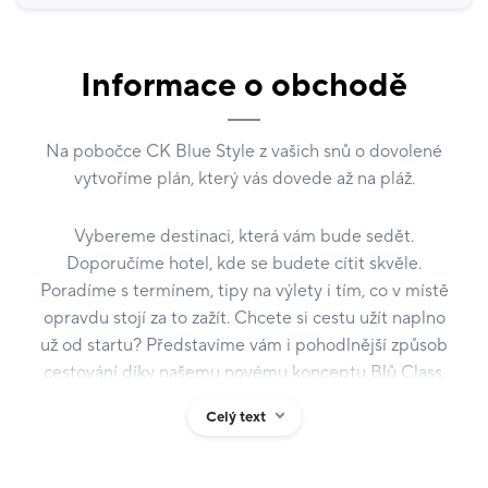
Informace o obchodě
Na pobočce CK Blue Style z vašich snů o dovolené
vytvoříme plán, který vás dovede až na pláž.
Vybereme destinaci, která vám bude sedět.
Doporučíme hotel, kde se budete cítit skvěle.
Poradíme s termínem, tipy na výlety i tím, co v místě
opravdu stojí za to zažít. Chcete si cestu užít naplno
už od startu? Představíme vám i pohodlnější způsob
cestování díky našemu novému konceptu Blů Class.
Celý text
Jsme největší samostatná česká cestovní kancelář s
téměř třicetiletou tradicí. Statisíce spokojených
klientů, 70 poboček po celé republice, více než 300