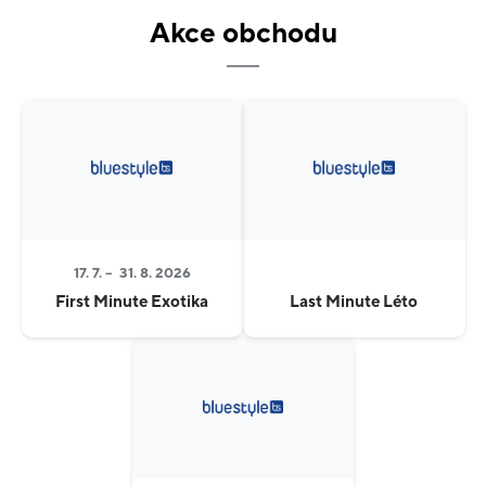
zaměstnanců, a především osobní přístup, na který se
Akce obchodu
můžete spolehnout.
Každý rok přinášíme nové produkty i další vylepšení
služeb. Protože víme, že dovolená není jen pár dní
volna. Je to čas, na který se těšíte celý rok.
Samozřejmostí jsou tak nadstandardní služby v
podobě privátních transferů či výletů na míru.
CK Blue Style. Dovolenou pro vás děláme s láskou.
17. 7. –
31. 8. 2026
First Minute Exotika
Last Minute Léto