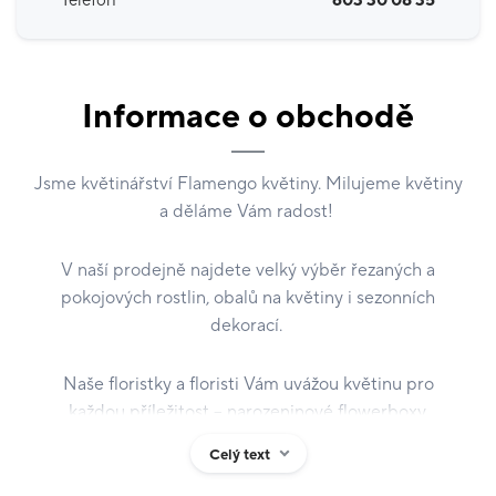
Telefon
603 30 08 35
Informace o obchodě
Jsme květinářství Flamengo květiny. Milujeme květiny
a děláme Vám radost!
V naší prodejně najdete velký výběr řezaných a
pokojových rostlin, obalů na květiny i sezonních
dekorací.
Naše floristky a floristi Vám uvážou květinu pro
každou příležitost – narozeninové flowerboxy,
svatební květinové výzdoby, kytice k promoci,
Celý text
dekorace na stůl nebo smuteční vazbu.