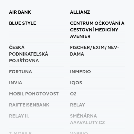
AIR BANK
ALLIANZ
BLUE STYLE
CENTRUM OČKOVÁNÍ A
CESTOVNÍ MEDICÍNY
AVENIER
ČESKÁ
FISCHER/ EXIM/ NEV-
PODNIKATELSKÁ
DAMA
POJIŠŤOVNA
FORTUNA
INMEDIO
INVIA
IQOS
MOBIL POHOTOVOST
O2
RAIFFEISENBANK
RELAY
RELAY II.
SMĚNÁRNA
AAAVALUTY.CZ
T-MOBILE
VAPRIO