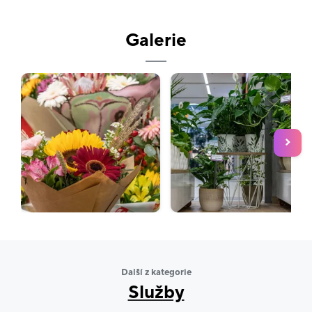
U nás si můžete sestavit i dárkový balíček a vybrat do
Galerie
něj třeba lahodné víno, kvalitní čokoládové pralinky
nebo stylové svíčky – vše Vám rádi dárkově zabalíme.
Jako rodinná firma působíme od roku 1996. Srdce naší
společnosti tvoří především naši kolegové, kteří
denně pracují na tom, aby se k Vám dostaly ty
nejčerstvější květy z Ekvádoru, Holandska, Kolumbie a
dalších zemí.
Zastavte se u nás pro to nejlepší z rukou našich
floristů.
Další z kategorie
Služby