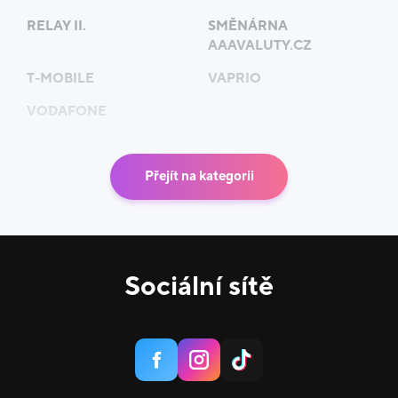
RELAY II.
SMĚNÁRNA
AAAVALUTY.CZ
T-MOBILE
VAPRIO
VODAFONE
Přejít na kategorii
Sociální sítě