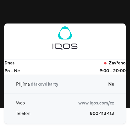
Dnes
Zavřeno
Po – Ne
9:00 – 20:00
Přijímá
dárkové karty
Ne
Web
www.iqos.com/cz
Telefon
800 413 413