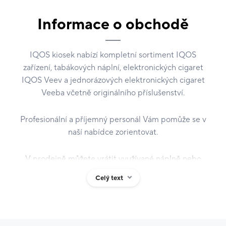
Informace o obchodě
IQOS kiosek nabízí kompletní sortiment IQOS
zařízení, tabákových náplní, elektronických cigaret
IQOS Veev a jednorázových elektronických cigaret
Veeba včetně originálního příslušenství.
Profesionální a příjemný personál Vám pomůže se v
naší nabídce zorientovat.
V prodejně můžete vrátit využívané náplně nebo
nepotřebná zařízení, která zrecyklujeme.
Celý text
Zastavte se, rádi Vám poradíme a poskytneme
kompletní zákaznický servis. IQOS je určen výhradně
dospělým kuřákům a není bez rizika.