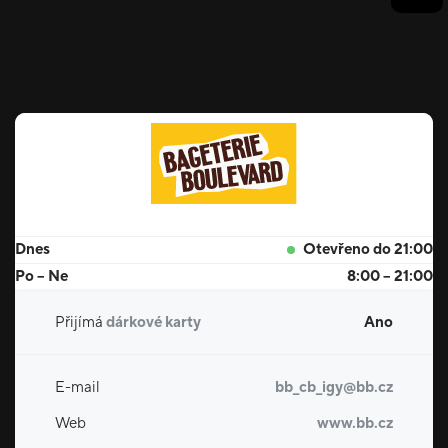
Dnes
Otevřeno do 21:00
Po – Ne
8:00 – 21:00
Přijímá
dárkové karty
Ano
E-mail
bb_cb_igy@bb.cz
Web
www.bb.cz