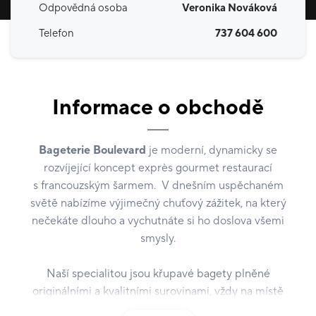
Odpovědná osoba
Veronika Nováková
Telefon
737 604 600
Informace o obchodě
Bageterie Boulevard
je moderní, dynamicky se
rozvíjející koncept exprès gourmet restaurací
s francouzským šarmem. V dnešním uspěchaném
světě nabízíme výjimečný chuťový zážitek, na který
nečekáte dlouho a vychutnáte si ho doslova všemi
smysly.
Naší specialitou jsou křupavé bagety plněné
originálními a kvalitními surovinami, vždy na místě
upečené a čerstvě připravené na vaše přání.