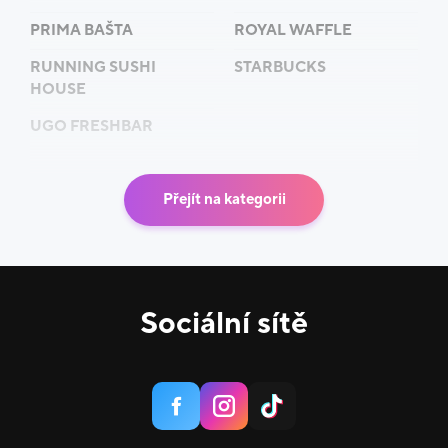
Zastavte se v restauraci
Bageterie Boulevard
v
IGY
PRIMA BAŠTA
ROYAL WAFFLE
Centrum
na pečlivě a rychle podávané gurmánské
lahůdky v lehkém francouzském stylu i vy.
RUNNING SUSHI
STARBUCKS
HOUSE
UGO FRESHBAR
Přejít na kategorii
Sociální sítě