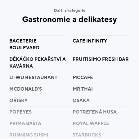
Další z kategorie
Gastronomie a delikatesy
BAGETERIE
CAFE INFINITY
BOULEVARD
DÉKÁČKO PEKAŘSTVÍ A
FRUITISIMO FRESH BAR
KAVÁRNA
LI-WU RESTAURANT
MCCAFÉ
MCDONALD´S
MR.THAI
OŘÍŠKY
OSAKA
POPEYES
POTREFENÁ HUSA
PRIMA BAŠTA
ROYAL WAFFLE
RUNNING SUSHI
STARBUCKS