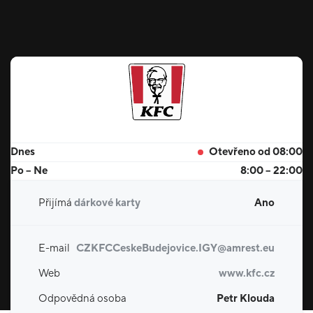
Dnes
Otevřeno od 08:00
Po – Ne
8:00 – 22:00
Přijímá
dárkové karty
Ano
E-mail
CZKFCCeskeBudejovice.IGY@amrest.eu
Web
www.kfc.cz
Odpovědná osoba
Petr Klouda