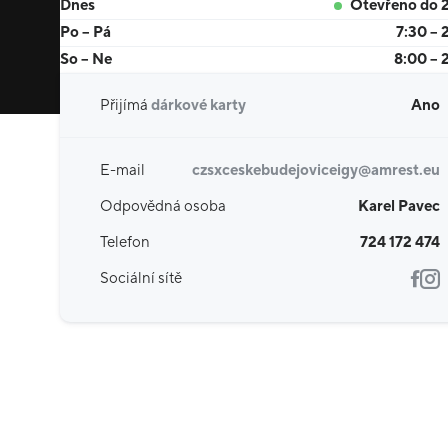
Dnes
Otevřeno do 
Po – Pá
7:30 – 
So – Ne
8:00 – 
Přijímá
dárkové karty
Ano
E-mail
czsxceskebudejoviceigy@amrest.eu
Odpovědná osoba
Karel Pavec
Telefon
724 172 474
Sociální sítě