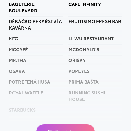
BAGETERIE
CAFE INFINITY
BOULEVARD
DÉKÁČKO PEKAŘSTVÍ A
FRUITISIMO FRESH BAR
KAVÁRNA
KFC
LI-WU RESTAURANT
MCCAFÉ
MCDONALD´S
MR.THAI
OŘÍŠKY
OSAKA
POPEYES
POTREFENÁ HUSA
PRIMA BAŠTA
ROYAL WAFFLE
RUNNING SUSHI
HOUSE
STARBUCKS