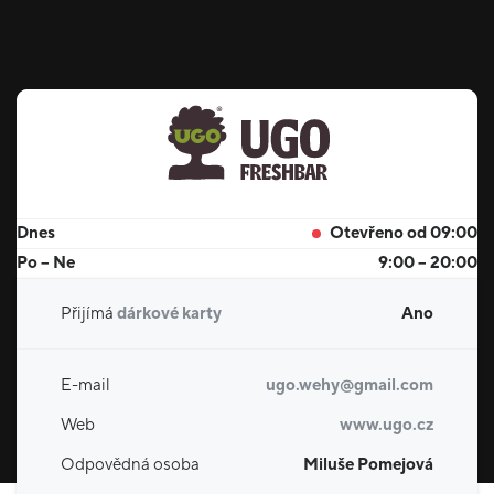
Dnes
Otevřeno od 09:00
Po – Ne
9:00 – 20:00
Přijímá
dárkové karty
Ano
E-mail
ugo.wehy@gmail.com
Web
www.ugo.cz
Odpovědná osoba
Miluše Pomejová