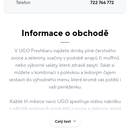
Telefon
722 766 772
Informace o obchodě
V UGO Freshbaru najdete drinky plné čerstvého
ovoce a zeleniny, svačiny v podobě wrapů či muffinů
nebo výborné saláty, které zdravě zasytí. Salát si
můžete v kombinaci s polévkou a ledovým čajem
sestavit do výhodného menu, které kromě vás potěší i
vaší peněženku.
Každé tři měsíce navíc UGO zpestřuje stálou nabídku
o několik sezónních produktů z ovoce a zeleniny, která
právě teď dozrává, a chutná tedy nejlépe z celého
Celý text
roku.