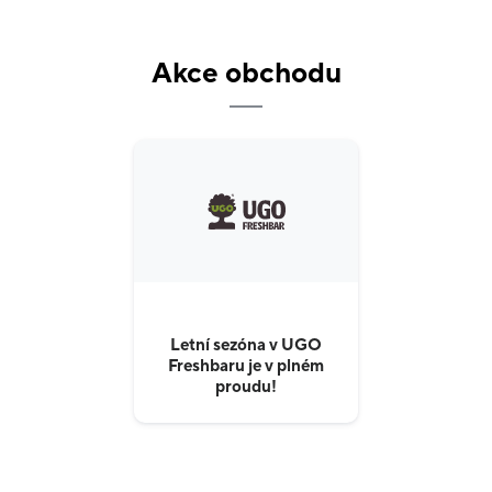
Přijďte si zdravě zamlsat a můžete se spolehnout, že
po svačince nebo obědě z UGO Freshbaru budete
Akce obchodu
plní energie. Lehké osvěžení a nasycení nikdy nebylo
snazší!
Letní sezóna v UGO
Freshbaru je v plném
proudu!