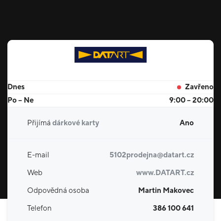
Dnes
Zavřeno
Po – Ne
9:00 – 20:00
Přijímá
dárkové karty
Ano
E-mail
5102prodejna@datart.cz
Web
www.DATART.cz
Odpovědná osoba
Martin Makovec
Telefon
386 100 641