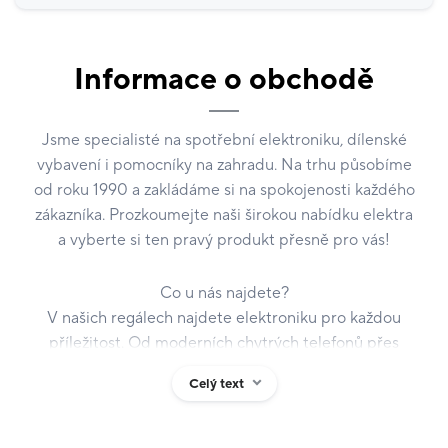
Informace o obchodě
Jsme specialisté na spotřební elektroniku, dílenské
vybavení i pomocníky na zahradu. Na trhu působíme
od roku 1990 a zakládáme si na spokojenosti každého
zákazníka. Prozkoumejte naši širokou nabídku elektra
a vyberte si ten pravý produkt přesně pro vás!
Co u nás najdete?
V našich regálech najdete elektroniku pro každou
příležitost. Od moderních chytrých telefonů přes
domácí spotřebiče až po herní konzole. U nás zkrátka
Celý text
pohodlně nakoupíte vše na jednom místě.
Těšit se můžete i na produkty značek
Xiaomi
,