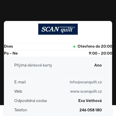
Dnes
Otevřeno do 20:00
Po – Ne
9:00 – 20:00
Přijímá
dárkové karty
Ano
E-mail
info@scanquilt.cz
Web
www.scanquilt.cz
Odpovědná osoba
Eva Veithová
Telefon
246 058 180