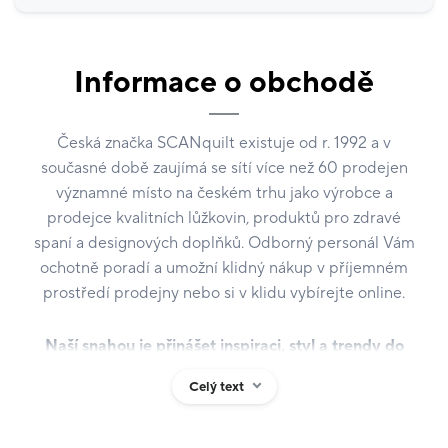
Informace o obchodě
Česká značka SCANquilt existuje od r. 1992 a v
současné době zaujímá se sítí více než 60 prodejen
významné místo na českém trhu jako výrobce a
prodejce kvalitních lůžkovin, produktů pro zdravé
spaní a designových doplňků. Odborný personál Vám
ochotně poradí a umožní klidný nákup v příjemném
prostředí prodejny nebo si v klidu vybírejte online.
Naší snahou je přinášet inspiraci, styl a trendy do
Vašich domovů.
Pečlivě proto vybíráme z produkce
Celý text
světových návrhářů moderní i tradiční vzory na ložní
povlečení. Kolekce SCANquilt s více než 700
variacemi vzorů a barev povlečení na mnoha