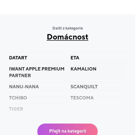
Těšíme se na tebe.
Tým Smarty.cz
Další z kategorie
Domácnost
DATART
ETA
IWANT APPLE PREMIUM
KAMALION
PARTNER
NANU-NANA
SCANQUILT
TCHIBO
TESCOMA
TIGER
Přejít na kategorii