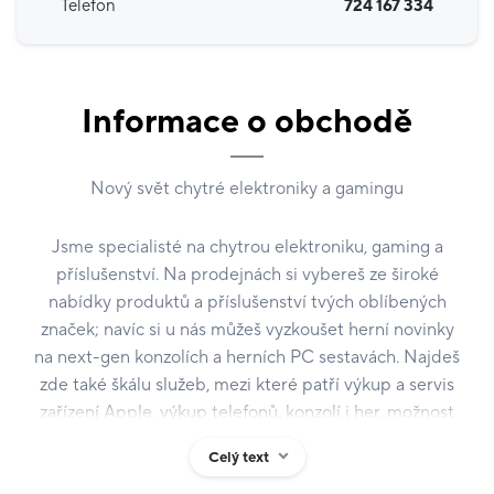
Telefon
724 167 334
Informace o obchodě
Nový svět chytré elektroniky a gamingu
Jsme specialisté na chytrou elektroniku, gaming a
příslušenství. Na prodejnách si vybereš ze široké
nabídky produktů a příslušenství tvých oblíbených
značek; navíc si u nás můžeš vyzkoušet herní novinky
na next-gen konzolích a herních PC sestavách. Najdeš
zde také škálu služeb, mezi které patří výkup a servis
zařízení Apple, výkup telefonů, konzolí i her, možnost
výhodného prodeje na splátky a mnohem víc – Stačí
Celý text
pípnout.