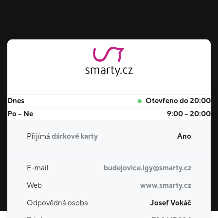
Dnes
Otevřeno do 20:00
Po – Ne
9:00 – 20:00
Přijímá
dárkové karty
Ano
E-mail
budejovice.igy@smarty.cz
Web
www.smarty.cz
Odpovědná osoba
Josef Vokáč