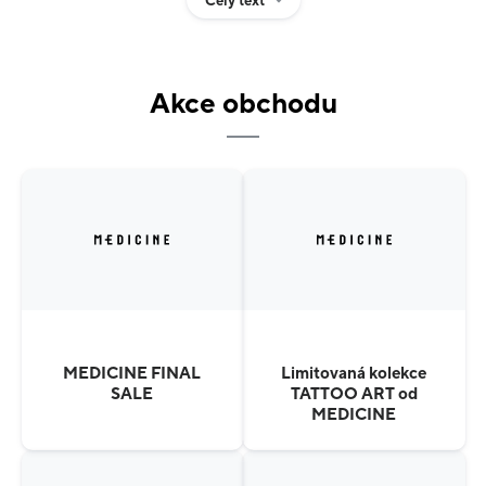
Celý text
kolekce, jako je Eviva L’arte, inspirovaná malířskou
tvorbou, nebo Graphics Series, na níž spolupracují
nezávislí umělci, jejichž díla se přenášejí na oděvy.
Akce obchodu
Značka se odlišuje důrazem na limitované série,
kvalitní zpracování a grafické detaily, které propojují
svět módy s výtvarným uměním. Čerpá inspiraci ze
světa kolem sebe a proměňuje obyčejné, každodenní
předměty v umělecká díla, která inspirují k vytváření
vlastního kreativního světa.
MEDICINE FINAL
Limitovaná kolekce
SALE
TATTOO ART od
MEDICINE