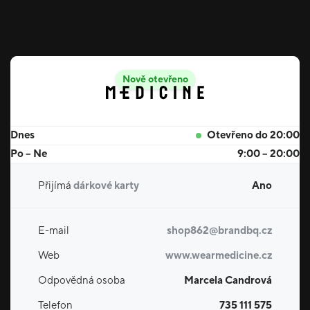
Nově otevřeno
Dnes
Otevřeno do 20:00
Po – Ne
9:00 – 20:00
Přijímá
dárkové karty
Ano
E-mail
shop862@brandbq.cz
Web
www.wearmedicine.cz
Odpovědná osoba
Marcela Candrová
Telefon
735 111 575