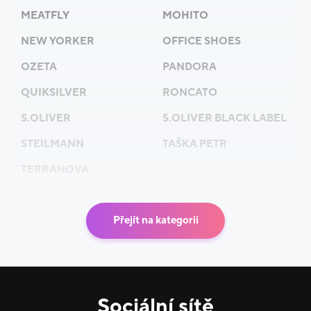
MEATFLY
MOHITO
NEW YORKER
OFFICE SHOES
OZETA
PANDORA
QUIKSILVER
RONCATO
S.OLIVER
S.OLIVER BLACK LABEL
STEILMANN
TAŠKA PETR
TERRANOVA
Přejít na kategorii
Sociální sítě