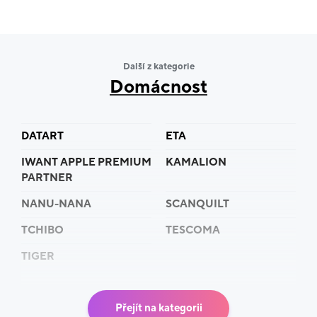
Těšíme se na tebe.
Tým Smarty.cz
Další z kategorie
Domácnost
DATART
ETA
IWANT APPLE PREMIUM
KAMALION
PARTNER
NANU-NANA
SCANQUILT
TCHIBO
TESCOMA
TIGER
Přejít na kategorii