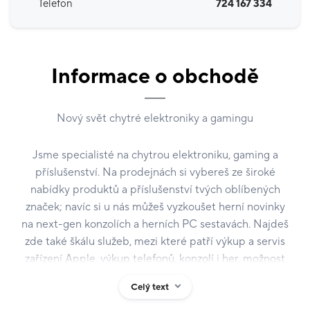
Telefon
724 167 334
Informace o obchodě
Nový svět chytré elektroniky a gamingu
Jsme specialisté na chytrou elektroniku, gaming a
příslušenství. Na prodejnách si vybereš ze široké
nabídky produktů a příslušenství tvých oblíbených
značek; navíc si u nás můžeš vyzkoušet herní novinky
na next-gen konzolích a herních PC sestavách. Najdeš
zde také škálu služeb, mezi které patří výkup a servis
zařízení Apple, výkup telefonů, konzolí i her, možnost
výhodného prodeje na splátky a mnohem víc – Stačí
Celý text
pípnout.