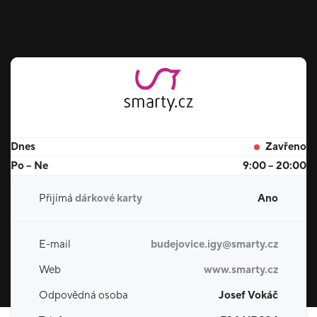
Dnes
Zavřeno
Po – Ne
9:00 – 20:00
Přijímá
dárkové karty
Ano
E-mail
budejovice.igy@smarty.cz
Web
www.smarty.cz
Odpovědná osoba
Josef Vokáč