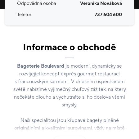
Odpovědná osoba
Veronika Nováková
Telefon
737 604 600
Informace o obchodě
Bageterie Boulevard
je moderní, dynamicky se
rozvíjející koncept exprès gourmet restaurací
s francouzským šarmem. V dnešním uspěchaném
světě nabízíme výjimečný chuťový zážitek, na který
nečekáte dlouho a vychutnáte si ho doslova všemi
smysly.
Naší specialitou jsou křupavé bagety plněné
originálními a kvalitními surovinami, vždy na místě
upečené a čerstvě připravené na vaše přání.