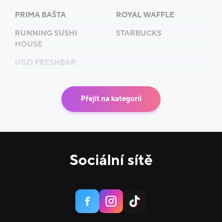
Zastavte se v restauraci
Bageterie Boulevard
v
IGY
PRIMA BAŠTA
ROYAL WAFFLE
Centrum
na pečlivě a rychle podávané gurmánské
lahůdky v lehkém francouzském stylu i vy.
RUNNING SUSHI
STARBUCKS
HOUSE
UGO FRESHBAR
Přejít na kategorii
Sociální sítě