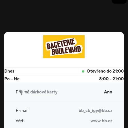
Dnes
Otevřeno do 21:00
Po – Ne
8:00 – 21:00
Přijímá
dárkové karty
Ano
E-mail
bb_cb_igy@bb.cz
Web
www.bb.cz