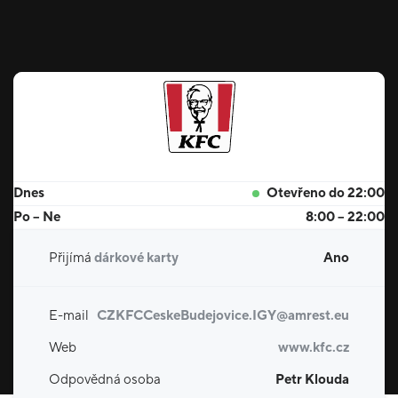
Dnes
Otevřeno do 22:00
Po – Ne
8:00 – 22:00
Přijímá
dárkové karty
Ano
E-mail
CZKFCCeskeBudejovice.IGY@amrest.eu
Web
www.kfc.cz
Odpovědná osoba
Petr Klouda