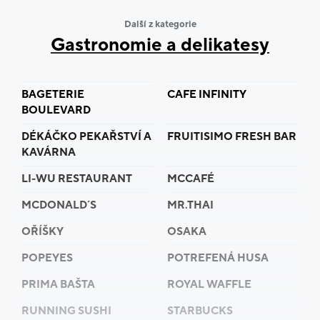
Další z kategorie
Gastronomie a delikatesy
BAGETERIE
CAFE INFINITY
BOULEVARD
DÉKÁČKO PEKAŘSTVÍ A
FRUITISIMO FRESH BAR
KAVÁRNA
LI-WU RESTAURANT
MCCAFÉ
MCDONALD´S
MR.THAI
OŘÍŠKY
OSAKA
POPEYES
POTREFENÁ HUSA
PRIMA BAŠTA
ROYAL WAFFLE
RUNNING SUSHI
STARBUCKS