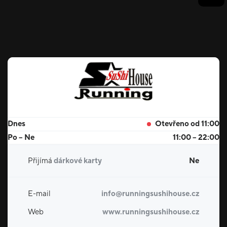
Dnes
Otevřeno od 11:00
Po – Ne
11:00 – 22:00
Přijímá
dárkové karty
Ne
E-mail
info@runningsushihouse.cz
Web
www.runningsushihouse.cz