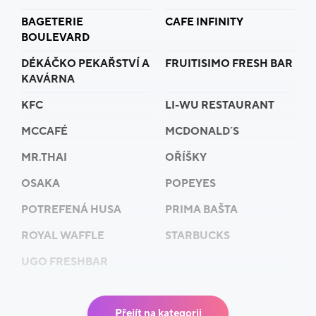
BAGETERIE
CAFE INFINITY
BOULEVARD
DÉKÁČKO PEKAŘSTVÍ A
FRUITISIMO FRESH BAR
KAVÁRNA
KFC
LI-WU RESTAURANT
MCCAFÉ
MCDONALD´S
MR.THAI
OŘÍŠKY
OSAKA
POPEYES
POTREFENÁ HUSA
PRIMA BAŠTA
ROYAL WAFFLE
STARBUCKS
UGO FRESHBAR
Přejít na kategorii