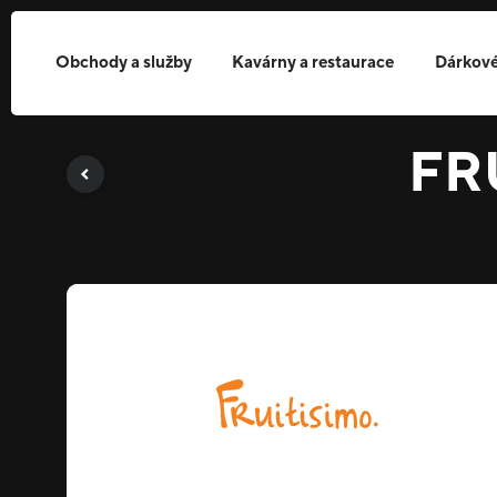
Obchody a služby
Kavárny a restaurace
Dárkové
FR