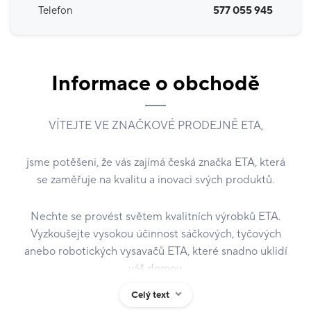
Telefon
577 055 945
Informace o obchodě
VÍTEJTE VE ZNAČKOVÉ PRODEJNĚ ETA,
jsme potěšeni, že vás zajímá česká značka ETA, která
se zaměřuje na kvalitu a inovaci svých produktů.
Nechte se provést světem kvalitních výrobků ETA.
Vyzkoušejte vysokou účinnost sáčkových, tyčových
anebo robotických vysavačů ETA, které snadno uklidí
váš domov.
Celý text
Moderní kuchyně nabídne kuchyňské roboty, mlýnky