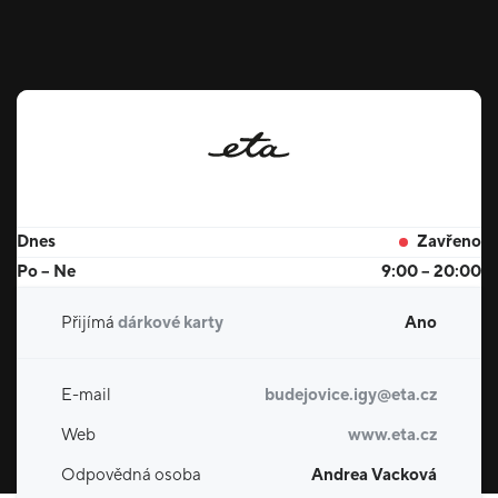
Dnes
Zavřeno
Po – Ne
9:00 – 20:00
Přijímá
dárkové karty
Ano
E-mail
budejovice.igy@eta.cz
Web
www.eta.cz
Odpovědná osoba
Andrea Vacková