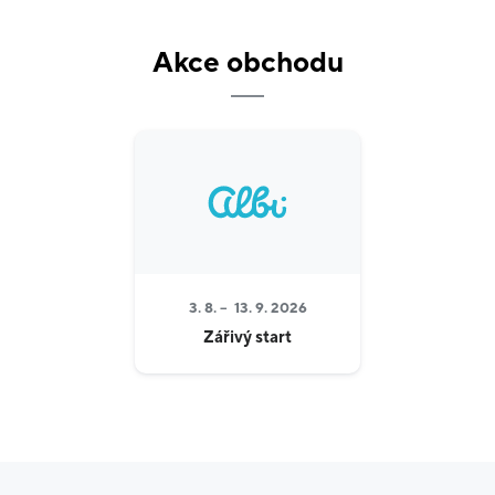
Plánujete oslavu narozenin, rozlučku se svobodou
Akce obchodu
nebo třeba dětskou párty? Díky Albi to teď bude
snažší a zábavnější. Párty pro nás totiž není jen slovo.
Je to zážitek. Kromě širokého a rozmanitého párty
sortimentu nabízíme i profesionální balónkovou
službu. V Albi seženete balónky různých typů,
velikostí, s nápisem nebo bez. Rádi vám vytvoříme i
balónkové kytice na míru. Na balónky můžeme přidat
věnování, jméno či iniciály pomocí glitrového třpytu,
fixu nebo samolepek.
3. 8. –
13. 9. 2026
Aby byla párty kompletní, můžete si u nás navíc
Zářivý start
vybrat ještě přání, super dárek nebo víno s
věnováním.