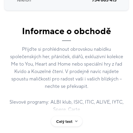
Telefon
734 683 413
Informace o obchodě
Přijďte si prohlédnout obrovskou nabídku
společenských her, přáníček, diářů, exkluzivní kolekce
Me to You, Heart and Home nebo speciální hry z řad
Kvído a Kouzelné čtení. V prodejně navíc najdete
spoustu maličkostí pro radost vaši i vašich blízkých –
nechte se překvapit.
Slevové programy: ALBI klub, ISIC, ITIC, ALIVE, IYTC,
Spere, Carte
Celý text
V ALBI FOUKÁME RADOST