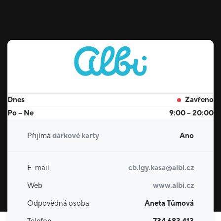
Dnes
Zavřeno
Po – Ne
9:00 – 20:00
Přijímá
dárkové karty
Ano
E-mail
cb.igy.kasa@albi.cz
Web
www.albi.cz
Odpovědná osoba
Aneta Tůmová