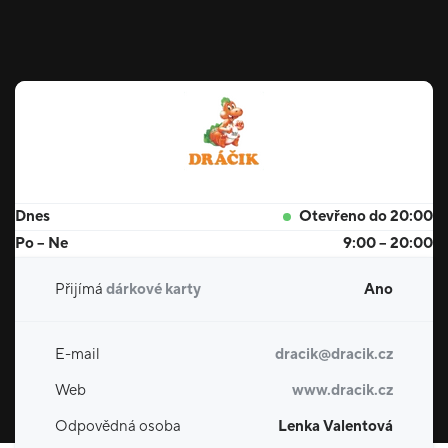
Dnes
Otevřeno do 20:00
Po – Ne
9:00 – 20:00
Přijímá
dárkové karty
Ano
E-mail
dracik@dracik.cz
Web
www.dracik.cz
Odpovědná osoba
Lenka Valentová