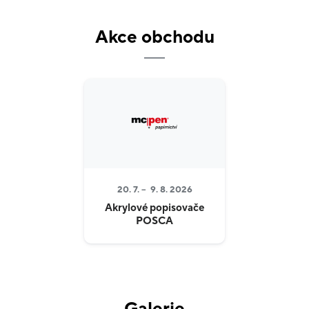
V tuzemsku netradiční koncept prezentace výrobků
Akce obchodu
v jasně a přehledně uspořádaných kategoriích
jednotlivých sortimentních skupin je doplněn
důrazem na špičkový servis zákazníkovi v oblasti
poradenství.
20. 7. –
9. 8. 2026
Akrylové popisovače
POSCA