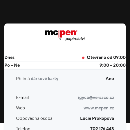
Dnes
Otevřeno od 09:00
Po – Ne
9:00 – 20:00
Přijímá
dárkové karty
Ano
E-mail
igycb@versaco.cz
Web
www.mcpen.cz
Odpovědná osoba
Lucie Prokopová
Telefon
702 176 443