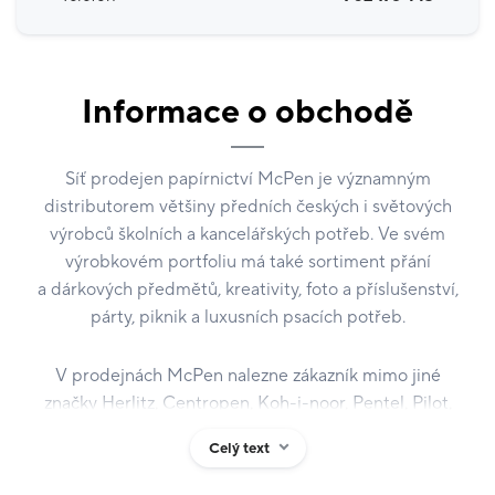
Informace o obchodě
Síť prodejen papírnictví McPen je významným
distributorem většiny předních českých i světových
výrobců školních a kancelářských potřeb. Ve svém
výrobkovém portfoliu má také sortiment přání
a dárkových předmětů, kreativity, foto a příslušenství,
párty, piknik a luxusních psacích potřeb.
V prodejnách McPen nalezne zákazník mimo jiné
značky Herlitz, Centropen, Koh-i-noor, Pentel, Pilot,
Parker, Pelikan, Platignum, Stabilo, Pritt, Snopake,
Celý text
SusyCard, Albi, Argus, Belle Satin, Filofax, Maped,
Bobo Blok, MFP.