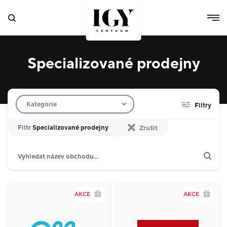
Specializované prodejny
Filtr obchodů
Kategorie
Filtry
Filtr
Specializované prodejny
Zrušit
Hledat
Zobrazit jen akce
Dárkové karty
Domácnost
10
AKCE
AKCE
Výdejní boxy
4
Specializované prodejny
8