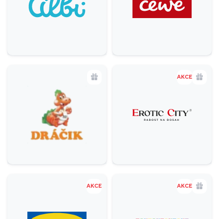
Gastronomie a delikatesy
18
Zábava a relax
5
Sport
4
Služby
20
AKCE
Potraviny
1
Móda
38
Krása a zdraví
16
AKCE
AKCE