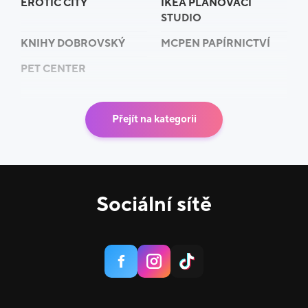
EROTIC CITY
IKEA PLÁNOVACÍ
STUDIO
KNIHY DOBROVSKÝ
MCPEN PAPÍRNICTVÍ
PET CENTER
Přejít na kategorii
Sociální sítě