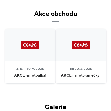
vytisknete fotky z mobilu na počkání
vytvoříte z fotek vlastní samolepky
Akce obchodu
vyberete rámeček nebo album, které bude vašim
fotkám slušet
inspirujete se, co vše je možné z vašich fotek
vyrobit
Dále vám pomůžeme vytvořit během chvilky dárek z
vlastních fotek či se sestavením
CEWE FOTOKNIHY
.
3. 8. –
30. 9. 2026
od 20. 4. 2026
A pokud potřebujete novou
fotku na průkazku
,
AKCE na fotoalba!
AKCE na fotorámečky!
vyfotíme vás na počkání, uděláme několik snímků, ze
kterých si vyberete ten nejlepší.
V naší prodejně si také můžete vyzvednout vaši e-
shopovou objednávku z
fotolab.cz
Galerie