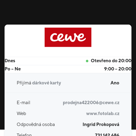
Dnes
Otevřeno do 20:00
Po – Ne
9:00 – 20:00
Přijímá
dárkové karty
Ano
E-mail
prodejna422006@cewe.cz
Web
www.fotolab.cz
Odpovědná osoba
Ingrid Prokopová
Telefon
731 142 686