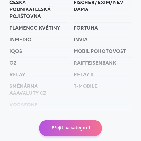
ČESKÁ
FISCHER/ EXIM/ NEV-
PODNIKATELSKÁ
DAMA
POJIŠŤOVNA
FLAMENGO KVĚTINY
FORTUNA
INMEDIO
INVIA
IQOS
MOBIL POHOTOVOST
O2
RAIFFEISENBANK
RELAY
RELAY II.
SMĚNÁRNA
T-MOBILE
AAAVALUTY.CZ
VODAFONE
Přejít na kategorii