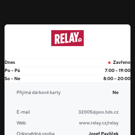
Dnes
Zavřeno
Po – Pá
7:00 – 19:00
So – Ne
8:00 – 20:00
Přijímá
dárkové karty
Ne
E-mail
32005@pos.hds.cz
Web
www.relay.cz/relay
Odpovědná osoba
Josef Pavlíček