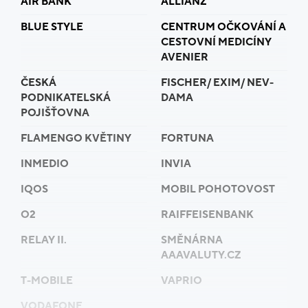
AIR BANK
ALLIANZ
BLUE STYLE
CENTRUM OČKOVÁNÍ A
CESTOVNÍ MEDICÍNY
AVENIER
ČESKÁ
FISCHER/ EXIM/ NEV-
PODNIKATELSKÁ
DAMA
POJIŠŤOVNA
FLAMENGO KVĚTINY
FORTUNA
INMEDIO
INVIA
IQOS
MOBIL POHOTOVOST
O2
RAIFFEISENBANK
RELAY II.
SMĚNÁRNA
AAAVALUTY.CZ
T-MOBILE
VAPRIO
VODAFONE