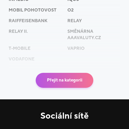
Nakoupíte u nás za stejnou cenu jako u cestovní
MOBIL POHOTOVOST
O2
kanceláře. Nabízíme stejné slevy, akční ceny a veškeré
RAIFFEISENBANK
RELAY
výhody jako pořádající CK.
RELAY II.
SMĚNÁRNA
Na našem přehledném webu najdete přes půl milionu
AAAVALUTY.CZ
recenzí hotelů z celého světa od skutečných
T-MOBILE
VAPRIO
zákazníků.
VODAFONE
Už více než 20 let vám poskytujeme kvalitní servis
specializovaných prodejců, včetně nadstandardního
Přejít na kategorii
pojištění a dalších služeb.
Nabízíme pobytové i poznávací zájezdy po celém
světě, plavby, exotické i lyžařské zájezdy, eurovíkendy,
plavby, last minute, first minute.
Sociální sítě