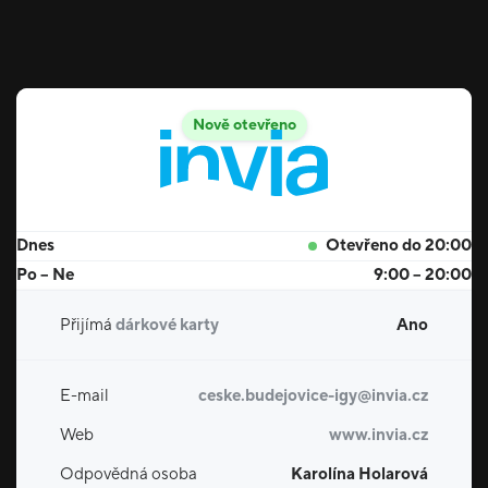
Nově otevřeno
Dnes
Otevřeno do 20:00
Po – Ne
9:00 – 20:00
Přijímá
dárkové karty
Ano
E-mail
ceske.budejovice-igy@invia.cz
Web
www.invia.cz
Odpovědná osoba
Karolína Holarová