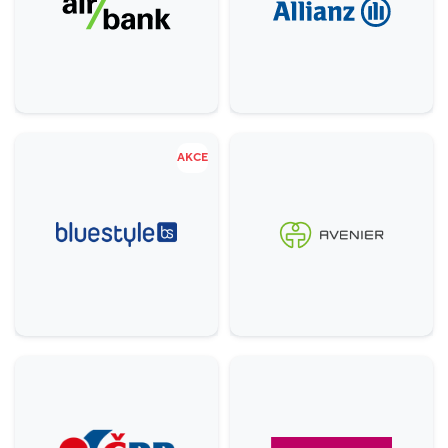
Gastronomie a delikatesy
18
Zábava a relax
5
Sport
4
Služby
20
AKCE
Potraviny
1
Móda
38
Krása a zdraví
16