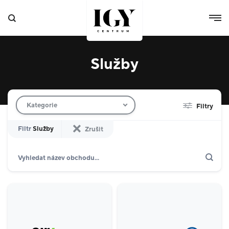
Služby
Filtr obchodů
Kategorie
Filtry
Filtr
Služby
Zrušit
Hledat
Zobrazit jen akce
Dárkové karty
Domácnost
10
Výdejní boxy
4
Specializované prodejny
8