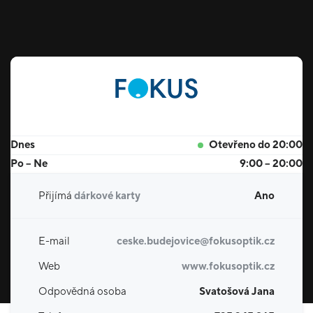
Dnes
Otevřeno do 20:00
Po – Ne
9:00 – 20:00
Přijímá
dárkové karty
Ano
E-mail
ceske.budejovice@fokusoptik.cz
Web
www.fokusoptik.cz
Odpovědná osoba
Svatošová Jana