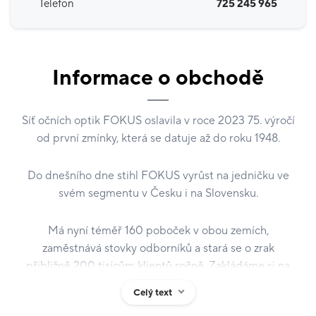
Telefon
725 245 965
Informace o obchodě
Síť očních optik FOKUS oslavila v roce 2023 75. výročí
od první zmínky, která se datuje až do roku 1948.
Do dnešního dne stihl FOKUS vyrůst na jedničku ve
svém segmentu v Česku i na Slovensku.
Má nyní téměř 160 poboček v obou zemích,
zaměstnává stovky odborníků a stará se o zrak
přibližně 200 tisícům klientů ročně. Zakládáme si na
profesionalitě, individuálním a moderním přístupu se
Celý text
100 % péčí o zrak našich klientů.