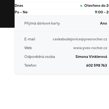
Dnes
Otevřeno do 
Po – Ne
9:00 – 
Přijímá
dárkové karty
Ano
E-mail
ceskebudejovice@yvesrocher.cz
Web
www.yves-rocher.cz
Odpovědná osoba
Simona Vinklerová
Telefon
602 598 763