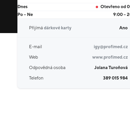
Dnes
Otevřeno od 
Po – Ne
9:00 – 
Přijímá
dárkové karty
Ano
E-mail
igy@profimed.cz
Web
www.profimed.cz
Odpovědná osoba
Jolana Turoňová
Telefon
389 015 984