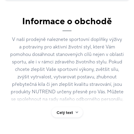
Informace o obchodě
V naší prodejně naleznete sportovní doplňky výživy
a potraviny pro aktivní životní styl, které Vám
pomohou dosáhnout stanovených cílů nejen v oblasti
sportu, ale i v rámci zdravého životního stylu. Pokud
chcete zlepšit Vaše sportovní výkony, zvětšit sílu,
zvýšit vytrvalost, vytvarovat postavu, zhubnout
přebytečná kila či jen zlepšit kvalitu stravování, jsou
produkty NUTREND určeny přesně pro Vás. Můžete
se spolehnout na rady našeho odborného personálu,
který Vám ochotně poradí s výběrem vhodných
Celý text
doplňků přesně dle Vašich potřeb a cílů.
Všechny výrobky NUTREND jsou ryze české