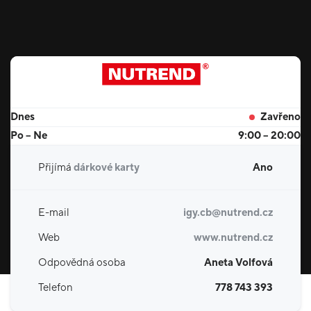
Dnes
Zavřeno
Po – Ne
9:00 – 20:00
Přijímá
dárkové karty
Ano
E-mail
igy.cb@nutrend.cz
Web
www.nutrend.cz
Odpovědná osoba
Aneta Volfová
Telefon
778 743 393