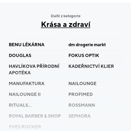
a podléhají nejpřísnějším výrobním normám.
Společnost NUTREND je držitelem řady prestižních
Další z kategorie
certifikátů zaručujících špičkovou kvalitu produktů.
Krása a zdraví
Jsme hrdí na to, že členy NUTREND Teamu jsou
nejúspěšnější sportovci současnosti.
BENU LÉKÁRNA
dm drogerie markt
DOUGLAS
FOKUS OPTIK
HAVLÍKOVA PŘÍRODNÍ
KADEŘNICTVÍ KLIER
APOTÉKA
MANUFAKTURA
NAILOUNGE
NAILOUNGE II
PROFIMED
RITUALS...
ROSSMANN
ROYAL BARBER & SHOP
SEPHORA
YVES ROCHER