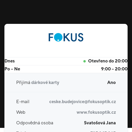
Dnes
Otevřeno do 20:00
Po – Ne
9:00 – 20:00
Přijímá
dárkové karty
Ano
E-mail
ceske.budejovice@fokusoptik.cz
Web
www.fokusoptik.cz
Odpovědná osoba
Svatošová Jana