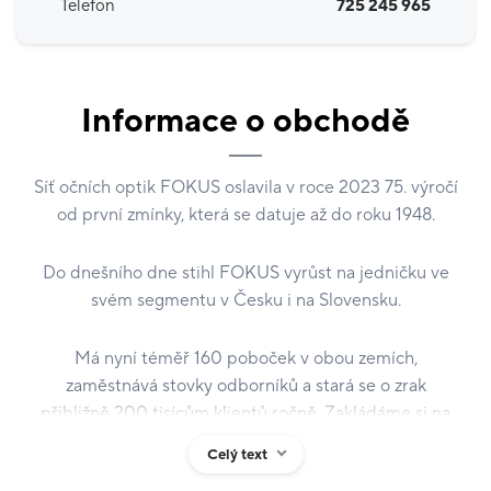
Telefon
725 245 965
Informace o obchodě
Síť očních optik FOKUS oslavila v roce 2023 75. výročí
od první zmínky, která se datuje až do roku 1948.
Do dnešního dne stihl FOKUS vyrůst na jedničku ve
svém segmentu v Česku i na Slovensku.
Má nyní téměř 160 poboček v obou zemích,
zaměstnává stovky odborníků a stará se o zrak
přibližně 200 tisícům klientů ročně. Zakládáme si na
profesionalitě, individuálním a moderním přístupu se
Celý text
100 % péčí o zrak našich klientů.