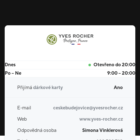
Dnes
Otevřeno do 20:00
Po – Ne
9:00 – 20:00
Přijímá
dárkové karty
Ano
E-mail
ceskebudejovice@yvesrocher.cz
Web
www.yves-rocher.cz
Odpovědná osoba
Simona Vinklerová