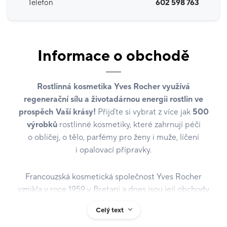
Telefon
602 598 763
Informace o obchodě
Rostlinná kosmetika Yves Rocher využívá
regenerační sílu a životadárnou energii rostlin ve
prospěch Vaší krásy!
Přijďte si vybrat z více jak
500
výrobků
rostlinné kosmetiky, které zahrnují péči
o obličej, o tělo, parfémy pro ženy i muže, líčení
i opalovací přípravky.
Francouzská kosmetická společnost Yves Rocher
vznikla v roce 1959 v Bretani a dnes jsou její obchody
ve více než 80 zemích světa. Všechny kosmetické
Celý text
produkty jsou vyrobeny z rostlin, které si firma sama