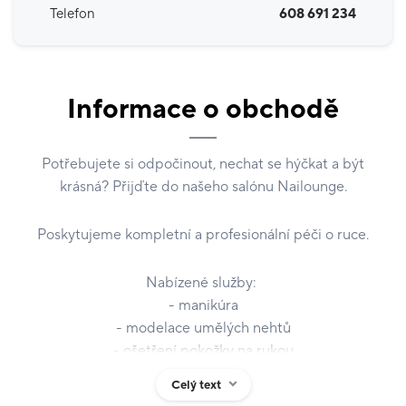
Telefon
608 691 234
Informace o obchodě
Potřebujete si odpočinout, nechat se hýčkat a být
krásná? Přijďte do našeho salónu Nailounge.
Poskytujeme kompletní a profesionální péči o ruce.
Nabízené služby:
- manikúra
- modelace umělých nehtů
- ošetření pokožky na rukou
- doplňkový prodej produktů pro peči o ruce
Celý text