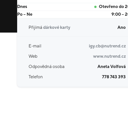
Dnes
Otevřeno do 
Po – Ne
9:00 – 
Přijímá
dárkové karty
Ano
E-mail
igy.cb@nutrend.cz
Web
www.nutrend.cz
Odpovědná osoba
Aneta Volfová
Telefon
778 743 393