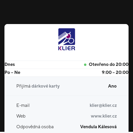
Dnes
Otevřeno do 20:00
Po – Ne
9:00 – 20:00
Přijímá
dárkové karty
Ano
E-mail
klier@klier.cz
Web
www.klier.cz
Odpovědná osoba
Vendula Kálesová