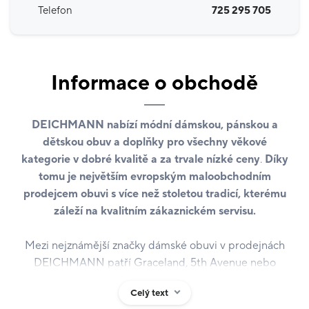
Telefon
725 295 705
Informace o obchodě
DEICHMANN nabízí módní dámskou, pánskou a
dětskou obuv a doplňky pro všechny věkové
kategorie v dobré kvalitě a za trvale nízké ceny
.
Díky
tomu je největším evropským maloobchodním
prodejcem obuvi s více než stoletou tradicí, kterému
záleží na kvalitním zákaznickém servisu.
Mezi nejznámější značky dámské obuvi v prodejnách
DEICHMANN patří Graceland, 5th Avenue nebo
Catwalk. Muži mohou vybírat mezi výrobky značky
Celý text
Memphis One, Gallus či AM Shoes a pro děti jsou