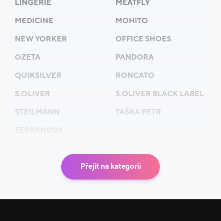
LINGERIE
MEATFLY
MEDICINE
MOHITO
NEW YORKER
OFFICE SHOES
OZETA
PANDORA
QUIKSILVER
RONCATO
S.OLIVER
S.OLIVER BLACK LABEL
STEILMANN
TAŠKA PETR
TERRANOVA
Přejít na kategorii