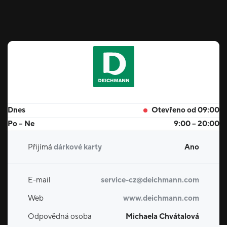
Dnes
Otevřeno od 09:00
Po – Ne
9:00 – 20:00
Přijímá
dárkové karty
Ano
E-mail
service-cz@deichmann.com
Web
www.deichmann.com
Odpovědná osoba
Michaela Chvátalová