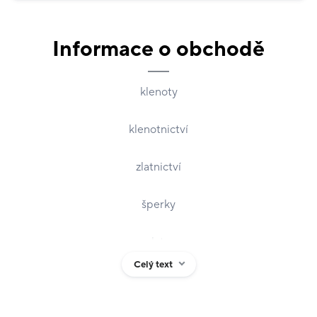
Informace o obchodě
klenoty
klenotnictví
zlatnictví
šperky
zlato
Celý text
stříbro
náramek