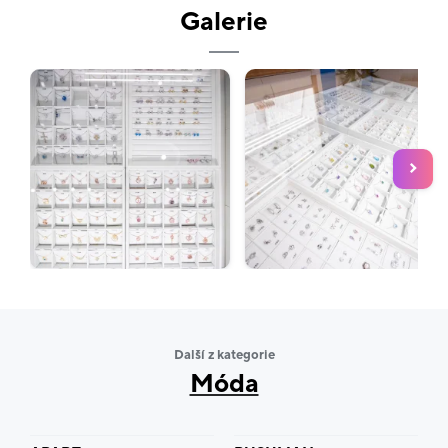
Galerie
náramky
prsteny
zásnubní prsteny
řetízek
řetízky
Další z kategorie
Móda