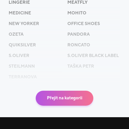
LINGERIE
MEATFLY
MEDICINE
MOHITO
NEW YORKER
OFFICE SHOES
OZETA
PANDORA
QUIKSILVER
RONCATO
S.OLIVER
S.OLIVER BLACK LABEL
STEILMANN
TAŠKA PETR
TERRANOVA
Přejít na kategorii