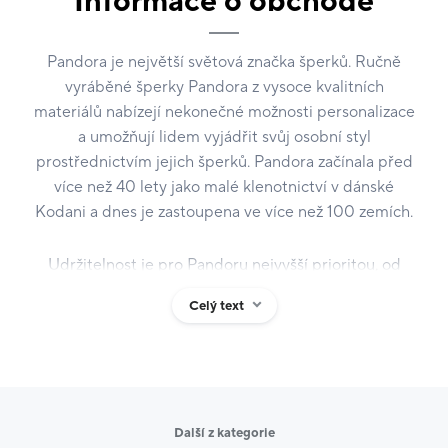
Informace o obchodě
Pandora je největší světová značka šperků. Ručně
vyráběné šperky Pandora z vysoce kvalitních
materiálů nabízejí nekonečné možnosti personalizace
a umožňují lidem vyjádřit svůj osobní styl
prostřednictvím jejich šperků. Pandora začínala před
více než 40 lety jako malé klenotnictví v dánské
Kodani a dnes je zastoupena ve více než 100 zemích.
Udržitelnost je pro Pandoru nejvyšší prioritou, od
roku 2024 pro výrobu svých šperků používá pouze
Celý text
recyklované stříbro a zlato a do roku 2030 sníží emise
skleníkových plynů v celém svém hodnotovém řetězci
na polovinu.
Na prodejně Pandora bude k dispozici také
Další z kategorie
gravírování. Přijďte si vytvořit personalizovaný dárek