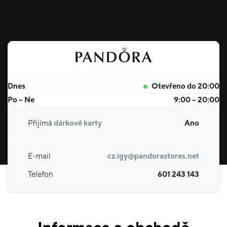
Dnes
Otevřeno do 20:00
Po – Ne
9:00 – 20:00
Přijímá
dárkové karty
Ano
E-mail
cz.igy@pandorastores.net
Telefon
601 243 143