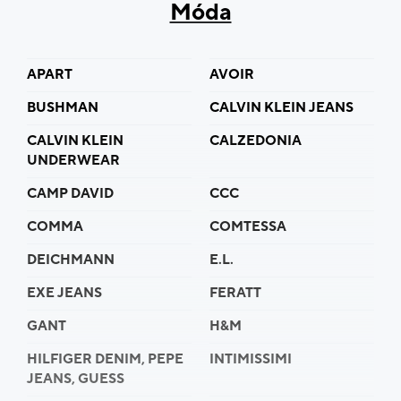
Móda
pro sebe nebo své blízké. Gravírování připravíme na
počkání.
APART
AVOIR
BUSHMAN
CALVIN KLEIN JEANS
CALVIN KLEIN
CALZEDONIA
UNDERWEAR
CAMP DAVID
CCC
COMMA
COMTESSA
DEICHMANN
E.L.
EXE JEANS
FERATT
GANT
H&M
HILFIGER DENIM, PEPE
INTIMISSIMI
JEANS, GUESS