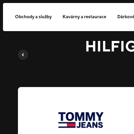
Obchody a služby
Kavárny a restaurace
Dárkové
HILFI