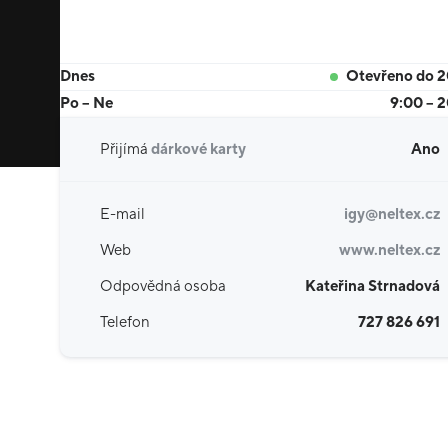
Dnes
Otevřeno do 
Po – Ne
9:00 – 
Přijímá
dárkové karty
Ano
E-mail
igy@neltex.cz
Web
www.neltex.cz
Odpovědná osoba
Kateřina Strnadová
Telefon
727 826 691