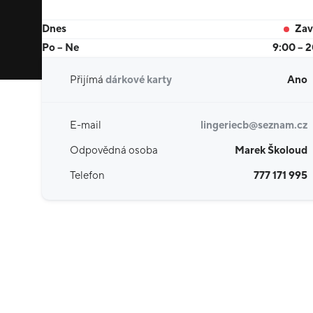
Dnes
Zav
Po – Ne
9:00 – 
Přijímá
dárkové karty
Ano
E-mail
lingeriecb@seznam.cz
Odpovědná osoba
Marek Školoud
Telefon
777 171 995